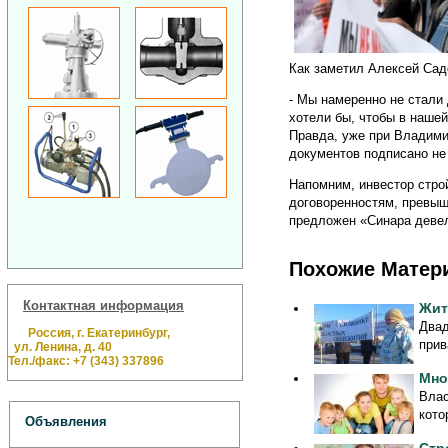
Как заметил Алексей Садо
- Мы намеренно не стали
хотели бы, чтобы в нашей
Правда, уже при Владими
документов подписано не
Напомним, инвестор стро
договоренностям, превыш
предложен «Синара девел
Похожие Матер
Контактная информация
Жит
Двад
Россия, г. Екатеринбург,
прив
ул. Ленина, д. 40
Тел./факс: +7 (343) 337896
Мно
Влас
кото
Объявления