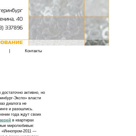
|
Контакты
 достаточно активно, но
ринбург-Экспо» власти
раз диалога не
тинге и разошлись.
жении года ждут своих
верей
в квартирах
амые миролюбивые:
», «Иннопром-2011 —