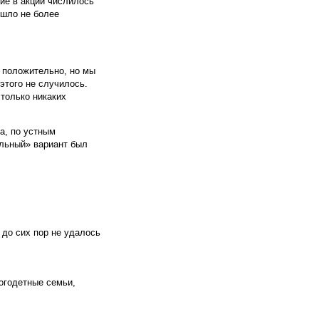
тие в акции числилось
ишло не более
у положительно, но мы
этого не случилось.
только никаких
а, по устным
ельный» вариант был
до сих пор не удалось
е
огодетные семьи,