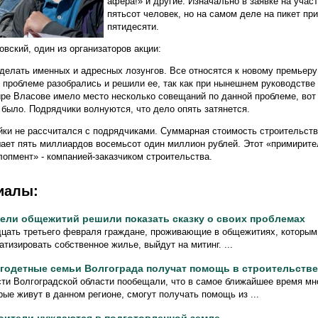
афера!» и другие. Изначально в заявке на учас
пятьсот человек, но на самом деле на пикет пр
пятидесяти.
вский, один из организаторов акции:
 делать именных и адресных лозунгов. Все относятся к новому премьер
 проблеме разобрались и решили ее, так как при нынешнем руководстве 
ре Власове имело место несколько совещаний по данной проблеме, вот 
 было. Подрядчики волнуются, что дело опять затянется.
йки не рассчитался с подрядчиками. Суммарная стоимость строительств
ает пять миллиардов восемьсот один миллион рублей. Этот «примирит
опмент» - компанией-заказчиком строительства.
иалы:
ели общежитий решили показать сказку о своих проблемах
цать третьего февраля граждане, проживающие в общежитиях, которым 
атизировать собственное жилье, выйдут на митинг. ...
годетные семьи Волгограда получат помощь в строительств
ти Волгоградской области пообещали, что в самое ближайшее время мн
рые живут в данном регионе, смогут получать помощь из ...