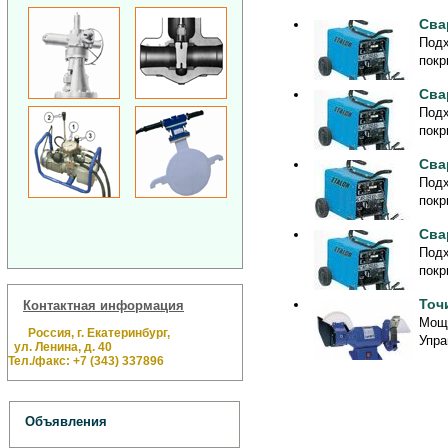
Сва
Подх
покр
Сва
Подх
покр
Сва
Подх
покр
Сва
Подх
покр
Точ
Контактная информация
Мощн
Россия, г. Екатеринбург,
Упра
ул. Ленина, д. 40
Тел./факс: +7 (343) 337896
Объявления