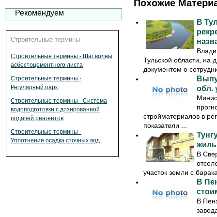
Похожие Матери
Рекомендуем
В Ту
рекр
Строительные термины
назв
Влади
Строительные термины - Шаг волны
Тульской области, на 
асбестоцементного листа
документом о сотрудни
Выпу
Строительные термины -
Регулярный парк
обл. 
Минис
Строительные термины - Система
прогн
водоподготовки с дозированной
стройматериалов в реги
подачей реагентов
показатели ...
Строительные термины -
Тунг
Уплотнение осадка сточных вод
жиль
В Све
отсел
участок земли с барак
В Пе
стои
В Пен
завод