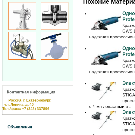
Похожие Матери
Одно
Profe
Кратк
GWS 1
надежная профессион
...
Одно
Profe
Кратк
GWS 1
надежная профессион
...
Элек
Кратк
Контактная информация
STIGA 
Россия, г. Екатеринбург,
прост
ул. Ленина, д. 40
с 4-мя лопастями в ...
Тел./факс: +7 (343) 337896
Элек
Кратк
STIGA 
Объявления
прост