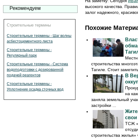
ива
На заметку: Сегодня
высокого качества. Прав
Рекомендуем
залог надежного, красиво
Строительные термины
Похожие Матери
Строительные термины - Шаг волны
Влас
асбестоцементного листа
обма
Строительные термины -
Таги
Регулярный парк
Местн
строительства многоэ
Строительные термины - Система
Тагиле. Стоит заметить,
водоподготовки с дозированной
подачей реагентов
В Ве
окку
Строительные термины -
Проку
Уплотнение осадка сточных вод
на ка
заняла земельный уча
застройки ...
Жите
свои
ТСЖ «
отсуд
строительства жилья» 