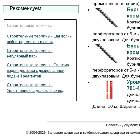
промышленная серия) 
Рекомендуем
Буры
кромк
Кратк
Строительные термины
бурил
перфораторов от 5-и к
Строительные термины - Шаг волны
двухпазовым. Для буре
асбестоцементного листа
Буры
Строительные термины -
кромк
Регулярный парк
Кратк
бурил
Строительные термины - Система
перфораторов от 5-и к
водоподготовки с дозированной
двухпазовым. Для буре
подачей реагентов
Урове
Строительные термины -
781-4
Уплотнение осадка сточных вод
Длина:
Длина:
Длина: 10 м; Ширина: 1
Новости
/
Документы
© 2004-2026. Запорная арматура и трубопроводная арматура от компа