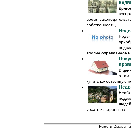
недв
Долго
воспр
время законодательств
собственности, ...
Недв
Недви
приоб
недви
вполне оправданное и 
Поку
прав
В данн
о том,
купить качественную н
Недв
Необх
недви
людей
уехать из страны на ...
Новости
/
Документы