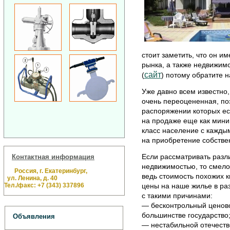
стоит заметить, что он и
рынка, а также недвижим
сайт
(
) потому обратите н
Уже давно всем известно
очень переоцененная, поэ
распоряжении которых ест
на продаже еще как мини
класс население с кажд
на приобретение собстве
Если рассматривать разл
Контактная информация
недвижимостью, то смело 
Россия, г. Екатеринбург,
ведь стоимость похожих к
ул. Ленина, д. 40
Тел./факс: +7 (343) 337896
цены на наше жилье в раз
с такими причинами:
— бесконтрольный ценовой
большинстве государство
Объявления
— нестабильной отечестве