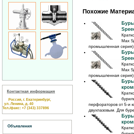
Похожие Матери
Буры
Speed
Кратк
Max S
промышленная серия) 
Буры
Speed
Кратк
Max S
промышленная серия) 
Буры
кромк
Контактная информация
Кратк
бурил
Россия, г. Екатеринбург,
ул. Ленина, д. 40
перфораторов от 5-и к
Тел./факс: +7 (343) 337896
двухпазовым. Для буре
Буры
кромк
Объявления
Кратк
бурил